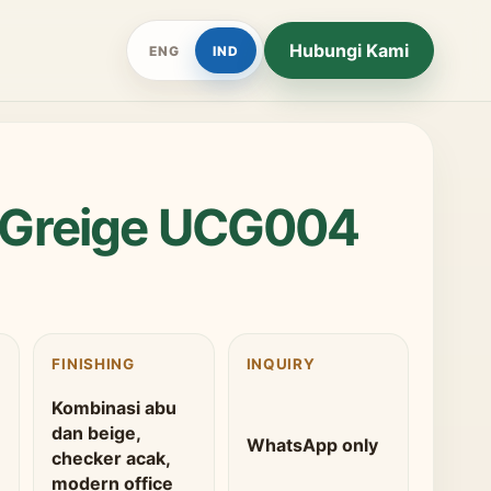
Hubungi Kami
ENG
IND
 Greige UCG004
FINISHING
INQUIRY
Kombinasi abu
dan beige,
WhatsApp only
checker acak,
modern office