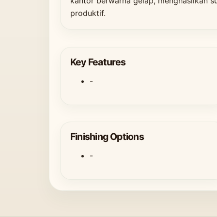
kantor berwarna gelap, menghasilkan s
produktif.
Key Features
-
Finishing Options
-