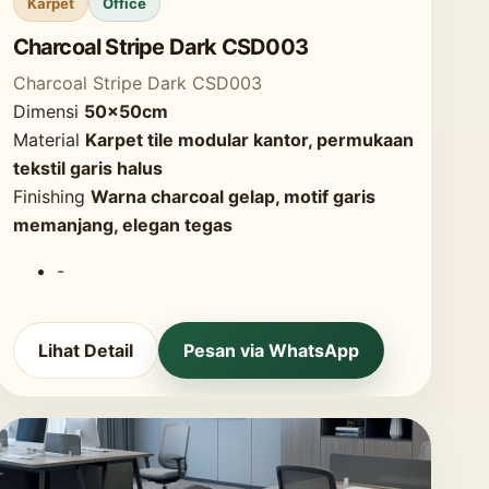
Karpet
Office
Charcoal Stripe Dark CSD003
Charcoal Stripe Dark CSD003
Dimensi
50x50cm
Material
Karpet tile modular kantor, permukaan
tekstil garis halus
Finishing
Warna charcoal gelap, motif garis
memanjang, elegan tegas
-
Lihat Detail
Pesan via WhatsApp