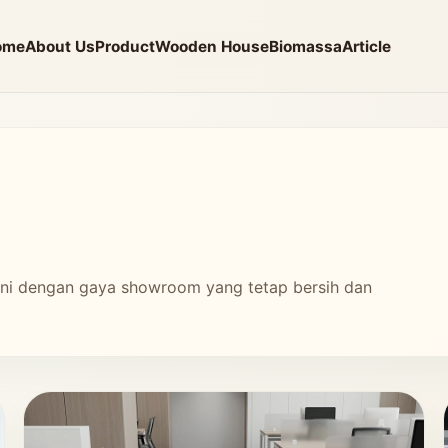
ome
About Us
Product
Wooden House
Biomassa
Article
 ini dengan gaya showroom yang tetap bersih dan