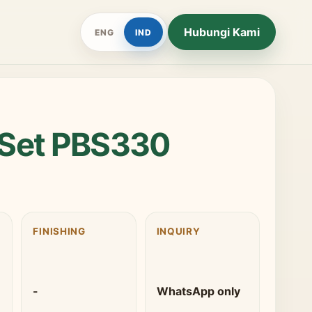
Hubungi Kami
ENG
IND
 Set PBS330
FINISHING
INQUIRY
-
WhatsApp only