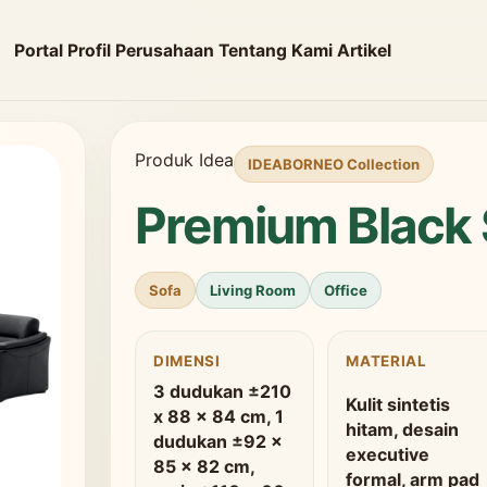
Portal
Profil Perusahaan
Tentang Kami
Artikel
Produk Idea
IDEABORNEO Collection
Premium Black
Sofa
Living Room
Office
DIMENSI
MATERIAL
3 dudukan ±210
Kulit sintetis
x 88 x 84 cm, 1
hitam, desain
dudukan ±92 x
executive
85 x 82 cm,
formal, arm pad