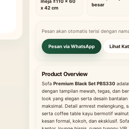
meja ±110 x 60
besar
x 42 cm
Pesan akan otomatis terisi dengan nam
Pesan via WhatsApp
Lihat Ka
Product Overview
Sofa
Premium Black Set PBS330
adala
dengan tampilan mewah, tegas, dan ber
look yang elegan serta desain bantala
maksimal. Detail armrest melengkung, s
serta coffee table kayu bermotif waln
kesan formal, kokoh, dan eksklusif. Sof
kantor, lounge bisnis, ruang tunggu VI